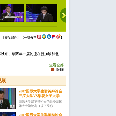
 【
转发邮件
】 【
一键分享
】
开赛以来，每两年一届轮流在新加坡和北
查看全部
顶
/
踩
视频
2007国际大学生群英辩论会
开罗大学VS梨花女子大学
国际大学群英辩论会的前身是国
际大专辩论赛（以下简称...
2007国际大学生群英辩论会