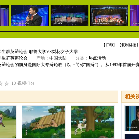
【
打印
】 【
复制链接
】
大学生群英辩论会 耶鲁大学VS梨花女子大学
大学生群英辩论会
产地：
中国大陆
分类：
热点活动
英辩论会的前身是国际大专辩论赛（以下简称“国辩”）。从1993年首届
10
视频打分
相关