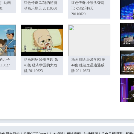
手 动画
红色传奇 军鸽的秘密
红色传奇 小铁头夺马
01
动画乐翻天 20110630
记 动画乐翻天
20110629
的儿子
动画剧场 经济学园 第
动画剧场 经济学园 第
10627
43集 经济学园的大危
44集 经济之星遭遇威
机 20110623
胁 20110623