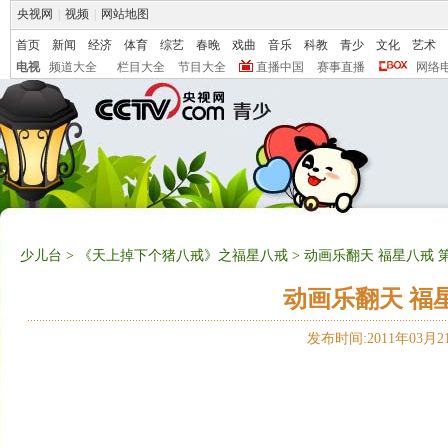
央视网
|
视频
|
网站地图
首页
新闻
经济
体育
综艺
春晚
戏曲
音乐
科教
青少
文化
艺术
电视
频道大全
栏目大全
节目大全
直播中国
赛事直播
网络
少儿台
>
《天上掉下个猪八戒》之福星八戒
> 动画乐翻天 福星八戒 
动画乐翻天 福
发布时间:2011年03月21日