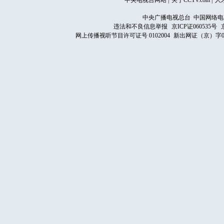
中央电视台网站
|
关于CCTV.com
|
人
中央广播电视总台 中国网络电
违法和不良信息举报
京ICP证060535号
网上传播视听节目许可证号 0102004
新出网证（京）字0