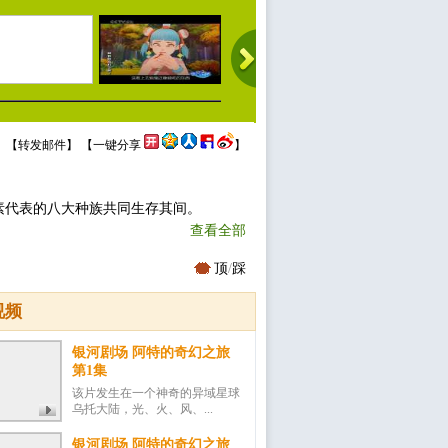
 【
转发邮件
】 【
一键分享
】
素代表的八大种族共同生存其间。
查看全部
顶
/
踩
视频
银河剧场 阿特的奇幻之旅
第1集
该片发生在一个神奇的异域星球
乌托大陆，光、火、风、...
银河剧场 阿特的奇幻之旅