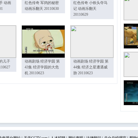
手 动画
红色传奇 军鸽的秘密
红色传奇 小铁头夺马
01
动画乐翻天 20110630
记 动画乐翻天
20110629
的儿子
动画剧场 经济学园 第
动画剧场 经济学园 第
10627
43集 经济学园的大危
44集 经济之星遭遇威
机 20110623
胁 20110623