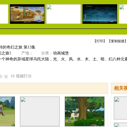
【
打印
】 【
复制链接
】
特的奇幻之旅 第13集
幻之旅》
产地：
分类：
动画城堡
一个神奇的异域星球乌托大陆，光、火、风、水、木、土、暗、幻八种元
10
视频打分
相关