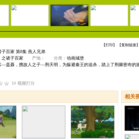
【
打印
】 【
复制链接
】
子百家 第8集 燕人兄弟
》之诸子百家
产地：
分类：
动画城堡
客―盖聂，携故人之子―荆天明，为躲避秦王的追杀，踏上了荆棘密布的
10
视频打分
相关