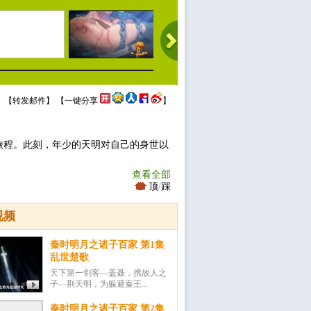
 【
转发邮件
】 【
一键分享
】
旅程。此刻，年少的天明对自己的身世以
查看全部
顶
/
踩
视频
秦时明月之诸子百家 第1集
乱世楚歌
天下第一剑客―盖聂，携故人之
子―荆天明，为躲避秦王...
秦时明月之诸子百家 第2集