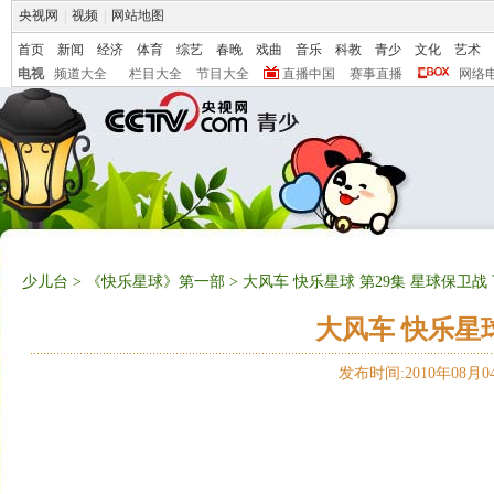
央视网
|
视频
|
网站地图
首页
新闻
经济
体育
综艺
春晚
戏曲
音乐
科教
青少
文化
艺术
电视
频道大全
栏目大全
节目大全
直播中国
赛事直播
网络
少儿台
>
《快乐星球》第一部
> 大风车 快乐星球 第29集 星球保卫战
大风车 快乐星球
发布时间:2010年08月04日