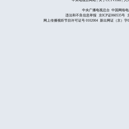
中央电视台网站
|
关于CCTV.com
|
人
中央广播电视总台 中国网络电
违法和不良信息举报
京ICP证060535号
网上传播视听节目许可证号 0102004
新出网证（京）字0