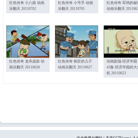
红色传奇 小八路 动画
红色传奇 小号手 动画
红色传奇 军鸽的秘
乐翻天 20110702
乐翻天 20110701
动画乐翻天 201106
红色传奇 龙舟战鼓 动
红色传奇 铁匠的儿子
动画剧场 经济学园
画乐翻天 20110628
动画乐翻天 20110627
43集 经济学园的大
机 20110623