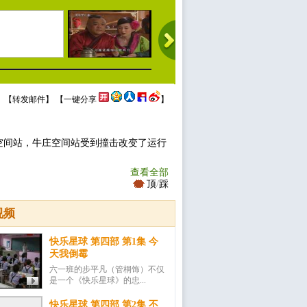
 【
转发邮件
】 【
一键分享
】
空间站，牛庄空间站受到撞击改变了运行
查看全部
顶
/
踩
视频
快乐星球 第四部 第1集 今
天我倒霉
六一班的步平凡（管桐饰）不仅
是一个《快乐星球》的忠...
快乐星球 第四部 第2集 不