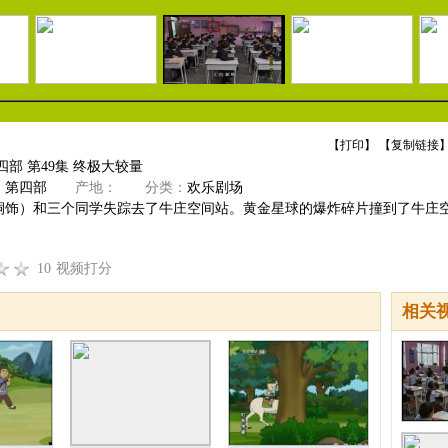
【
打印
】 【
复制链接
】
四部 第49集 终极大较量
》第四部
产地：
分类：
欢乐剧场
桐饰）和三个同学失踪去了牛庄空间站。黄金星球的爆炸碎片撞到了牛庄
10
视频打分
相关