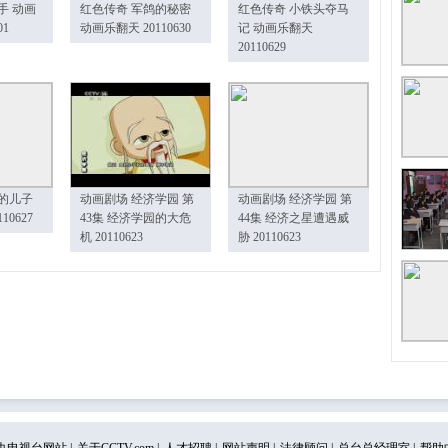
手 动画
红色传奇 军鸽的秘密
红色传奇 小铁头夺马
01
动画乐翻天 20110630
记 动画乐翻天
20110629
的儿子
动画剧场 经济学园 第
动画剧场 经济学园 第
10627
43集 经济学园的大危
44集 经济之星遭遇威
机 20110623
胁 20110623