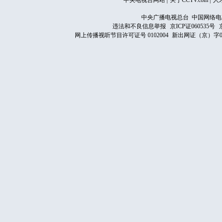
中央电视台网站
|
关于CCTV.com
|
人
中央广播电视总台 中国网络电
违法和不良信息举报
京ICP证060535号
网上传播视听节目许可证号 0102004
新出网证（京）字0