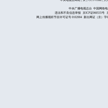
中央电视台网站
|
关于CCTV.com
|
人
中央广播电视总台 中国网络电
违法和不良信息举报
京ICP证060535号
网上传播视听节目许可证号 0102004
新出网证（京）字0