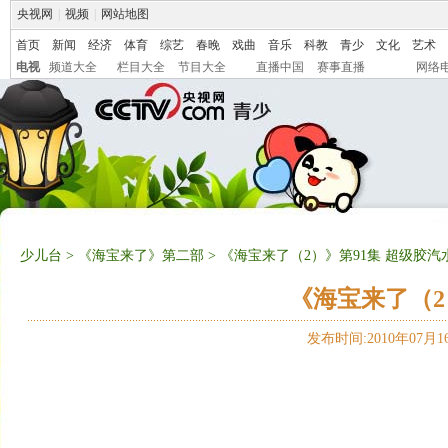
央视网
|
视频
|
网站地图
首页
新闻
经济
体育
综艺
春晚
戏曲
音乐
科教
青少
文化
艺术
电视
频道大全
栏目大全
节目大全
直播中国
赛事直播
网络
少儿台
>
《海宝来了》第二部
> 《海宝来了（2）》第91集 超级胶汽
《海宝来了（2
发布时间:2010年07月16日