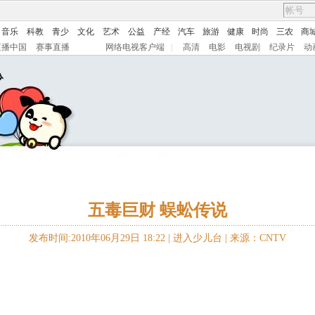
音乐
科教
青少
文化
艺术
公益
产经
汽车
旅游
健康
时尚
三农
商
直播中国
赛事直播
网络电视客户端
|
高清
电影
电视剧
纪录片
动
五毒巨财 蜈蚣传说
发布时间:2010年06月29日 18:22 |
进入少儿台
|
来源：CNTV