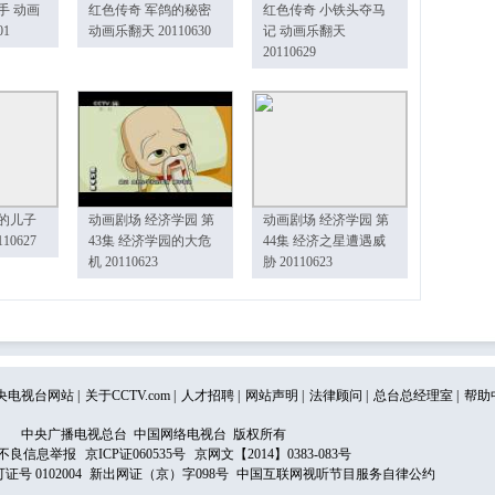
手 动画
红色传奇 军鸽的秘密
红色传奇 小铁头夺马
01
动画乐翻天 20110630
记 动画乐翻天
20110629
的儿子
动画剧场 经济学园 第
动画剧场 经济学园 第
10627
43集 经济学园的大危
44集 经济之星遭遇威
机 20110623
胁 20110623
央电视台网站
|
关于CCTV.com
|
人才招聘
|
网站声明
|
法律顾问
|
总台总经理室
|
帮助
中央广播电视总台 中国网络电视台 版权所有
不良信息举报
京ICP证060535号
京网文【2014】0383-083号
 0102004
新出网证（京）字098号
中国互联网视听节目服务自律公约