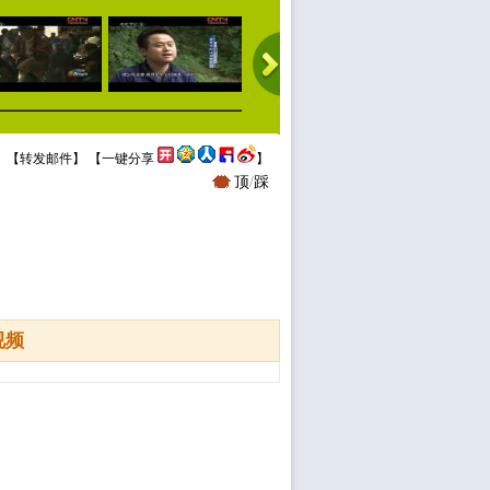
 【
转发邮件
】 【
一键分享
】
顶
/
踩
视频