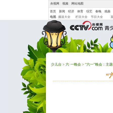
央视网
|
视频
|
网站地图
首页
新闻
经济
体育
综艺
春晚
戏曲
电视
频道大全
栏目大全
节目大全
少儿台
>
六·一晚会
> “六一”晚会：
“