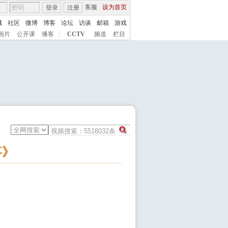
客服
设为首页
登录
注册
城
社区
微博
博客
论坛
访谈
邮箱
游戏
画片
公开课
播客
|
CCTV
频道
栏目
事》