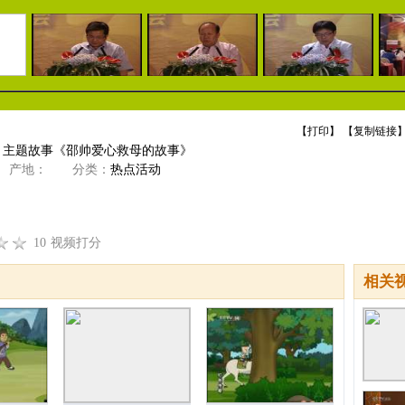
【
打印
】 【
复制链接
】
会：主题故事《邵帅爱心救母的故事》
产地：
分类：
热点活动
10
视频打分
相关