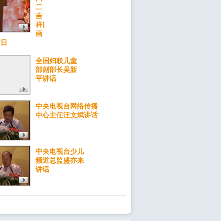
二
吉
祥]
画
节日
全国妇联儿童
部副部长吴新
平讲话
中央电视台网络传播
中心主任汪文斌讲话
中央电视台少儿
频道总监盛亦来
讲话