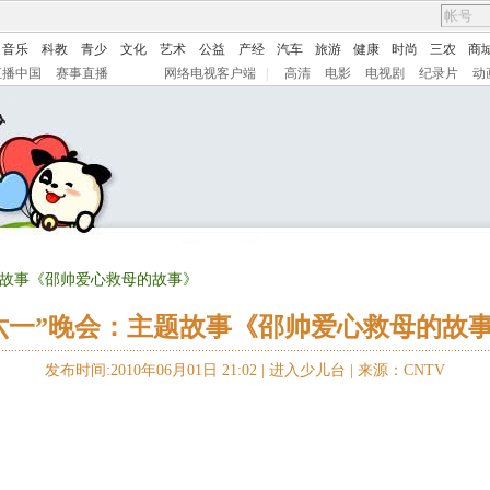
音乐
科教
青少
文化
艺术
公益
产经
汽车
旅游
健康
时尚
三农
商
直播中国
赛事直播
网络电视客户端
|
高清
电影
电视剧
纪录片
动
主题故事《邵帅爱心救母的故事》
六一”晚会：主题故事《邵帅爱心救母的故
发布时间:2010年06月01日 21:02 |
进入少儿台
|
来源：CNTV