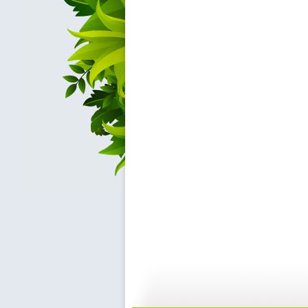
少儿台宣传...
2011六...
00:30
0