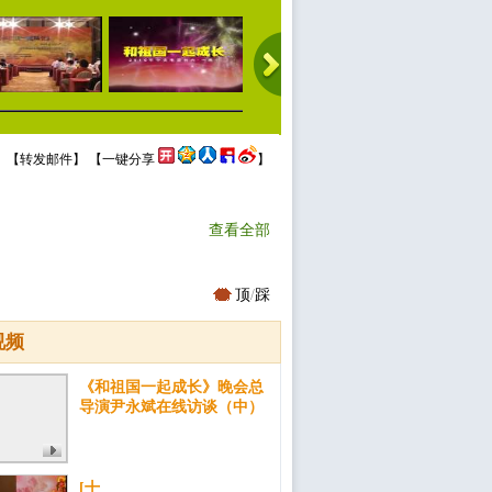
 【
转发邮件
】 【
一键分享
】
查看全部
顶
/
踩
视频
《和祖国一起成长》晚会总
导演尹永斌在线访谈（中）
[十