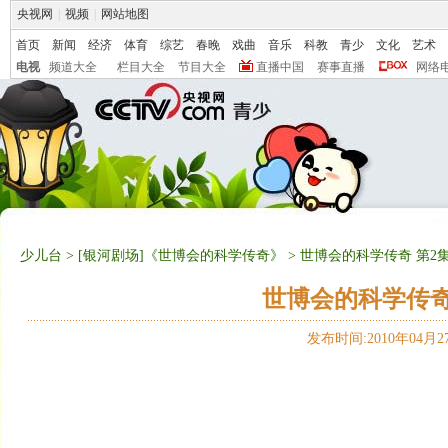
央视网
|
视频
|
网站地图
首页
新闻
经济
体育
综艺
春晚
戏曲
音乐
科教
青少
文化
艺术
电视
频道大全
栏目大全
节目大全
直播中国
赛事直播
网络
少儿台
>
[银河剧场]《世博会的科学传奇》
> 世博会的科学传奇 第2
世博会的科学传奇
发布时间:2010年04月27日