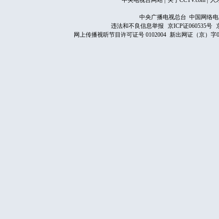
中央电视台网站
|
关于CCTV.com
|
人
中央广播电视总台 中国网络电
违法和不良信息举报
京ICP证060535号
网上传播视听节目许可证号 0102004
新出网证（京）字0