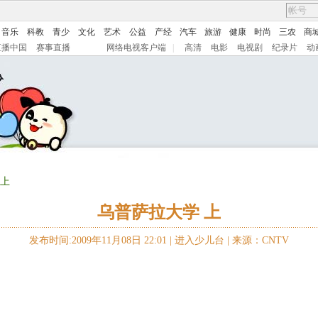
音乐
科教
青少
文化
艺术
公益
产经
汽车
旅游
健康
时尚
三农
商
直播中国
赛事直播
网络电视客户端
|
高清
电影
电视剧
纪录片
动
 上
乌普萨拉大学 上
发布时间:2009年11月08日 22:01 |
进入少儿台
|
来源：CNTV