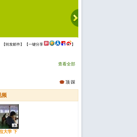
 【
转发邮件
】 【
一键分享
】
查看全部
顶
/
踩
视频
拉大学 下