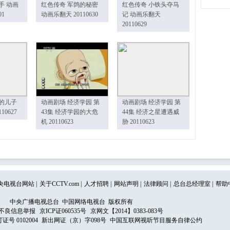
手 动画
红色传奇 军鸽的秘密
红色传奇 小铁头夺马
01
动画乐翻天 20110630
记 动画乐翻天
20110629
的儿子
动画剧场 经济学园 第
动画剧场 经济学园 第
10627
43集 经济学园的大危
44集 经济之星遭遇威
机 20110623
胁 20110623
央电视台网站
|
关于CCTV.com
|
人才招聘
|
网站声明
|
法律顾问
|
总台总经理室
|
帮助
中央广播电视总台 中国网络电视台 版权所有
不良信息举报
京ICP证060535号
京网文【2014】0383-083号
 0102004
新出网证（京）字098号
中国互联网视听节目服务自律公约