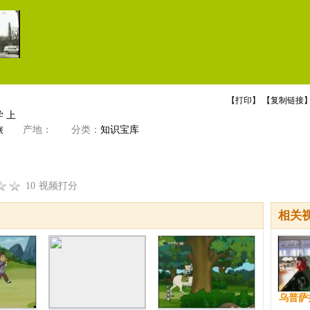
【
打印
】 【
复制链接
】
 上
旅
产地：
分类：
知识宝库
10
视频打分
相关
乌普萨