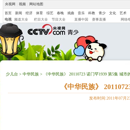
央视网
|
视频
|
网站地图
首页
新闻
经济
体育
综艺
春晚
戏曲
音乐
科教
青少
文化
艺术
电视
频道大全
栏目大全
节目大全
直播中国
赛事直播
网络
少儿台
>
中华民族
> 《中华民族》 20110723 诺门罕1939 第5集 城
《中华民族》 2011072
发布时间:2011年07月23日