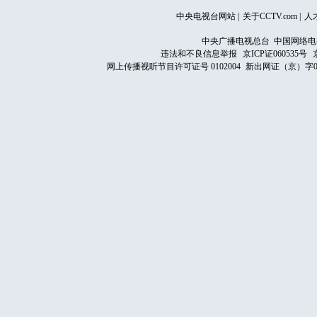
中央电视台网站
|
关于CCTV.com
|
人
中央广播电视总台 中国网络电
违法和不良信息举报
京ICP证060535号
网上传播视听节目许可证号 0102004
新出网证（京）字0