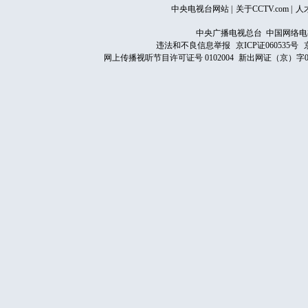
中央电视台网站
|
关于CCTV.com
|
人
中央广播电视总台 中国网络电
违法和不良信息举报
京ICP证060535号
网上传播视听节目许可证号 0102004
新出网证（京）字0