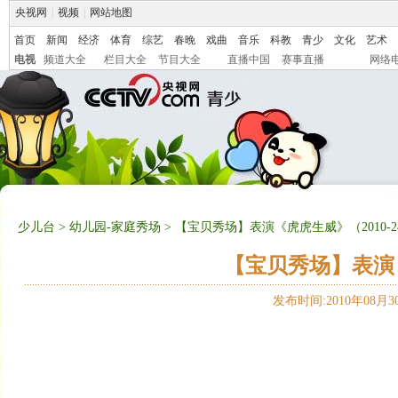
央视网
|
视频
|
网站地图
首页
新闻
经济
体育
综艺
春晚
戏曲
音乐
科教
青少
文化
艺术
电视
频道大全
栏目大全
节目大全
直播中国
赛事直播
网络
少儿台
>
幼儿园-家庭秀场
> 【宝贝秀场】表演《虎虎生威》（2010-2
【宝贝秀场】表演《
发布时间:2010年08月30日