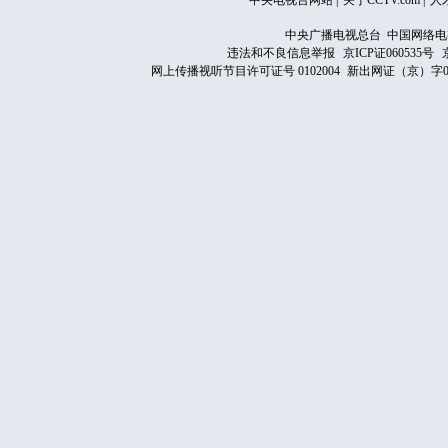
中央电视台网站
|
关于CCTV.com
|
人
中央广播电视总台 中国网络电
违法和不良信息举报
京ICP证060535号
网上传播视听节目许可证号 0102004
新出网证（京）字0