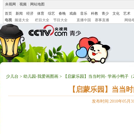
央视网
|
视频
|
网站地图
首页
新闻
经济
体育
综艺
春晚
戏曲
音乐
科教
青少
文化
艺术
电视
频道大全
栏目大全
节目大全
直播中国
赛事直播
网络
少儿台
>
幼儿园-我爱画图画
> 【启蒙乐园】当当时间- 学画小鸭子（201
【启蒙乐园】当当时间-
发布时间:2010年05月31日