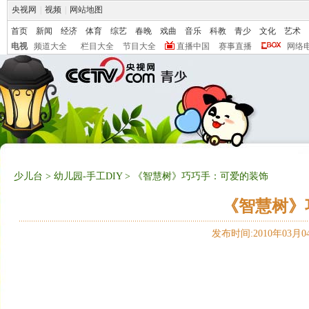
央视网
|
视频
|
网站地图
首页
新闻
经济
体育
综艺
春晚
戏曲
音乐
科教
青少
文化
艺术
电视
频道大全
栏目大全
节目大全
直播中国
赛事直播
网络
少儿台
>
幼儿园-手工DIY
> 《智慧树》巧巧手：可爱的装饰
《智慧树》
发布时间:2010年03月04日