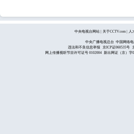
中央电视台网站
|
关于CCTV.com
|
人
中央广播电视总台 中国网络电
违法和不良信息举报
京ICP证060535号
网上传播视听节目许可证号 0102004
新出网证（京）字0