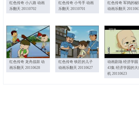
红色传奇 小八路 动画
红色传奇 小号手 动画
红色传奇 军鸽的秘
乐翻天 20110702
乐翻天 20110701
动画乐翻天 201106
红色传奇 龙舟战鼓 动
红色传奇 铁匠的儿子
动画剧场 经济学园
画乐翻天 20110628
动画乐翻天 20110627
43集 经济学园的大
机 20110623