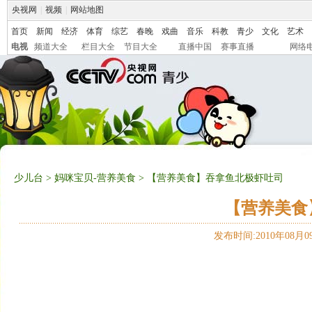
央视网
|
视频
|
网站地图
首页
新闻
经济
体育
综艺
春晚
戏曲
音乐
科教
青少
文化
艺术
电视
频道大全
栏目大全
节目大全
直播中国
赛事直播
网络
少儿台
>
妈咪宝贝-营养美食
> 【营养美食】吞拿鱼北极虾吐司
【营养美食
发布时间:2010年08月09日