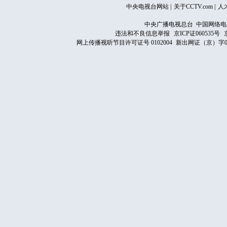
中央电视台网站
|
关于CCTV.com
|
人
中央广播电视总台 中国网络电
违法和不良信息举报
京ICP证060535号
网上传播视听节目许可证号 0102004
新出网证（京）字0