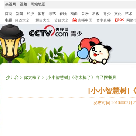
央视网
|
视频
|
网站地图
首页
新闻
经济
体育
综艺
春晚
戏曲
音乐
科教
青少
文化
艺术
电视
频道大全
栏目大全
节目大全
直播中国
赛事直播
网络
少儿台
>
你太棒了
> [小小智慧树]《你太棒了》自己摆餐具
[小小智慧树]
发布时间:2010年02月21日