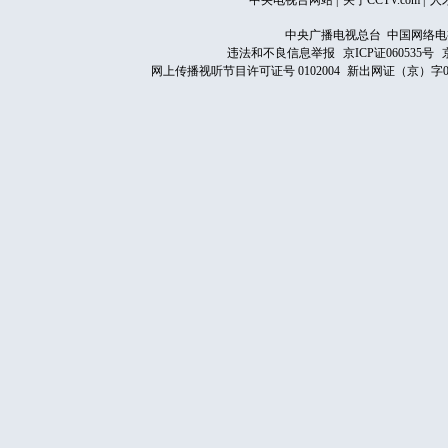
中央电视台网站
|
关于CCTV.com
|
人
中央广播电视总台 中国网络电
违法和不良信息举报
京ICP证060535号
网上传播视听节目许可证号 0102004
新出网证（京）字0