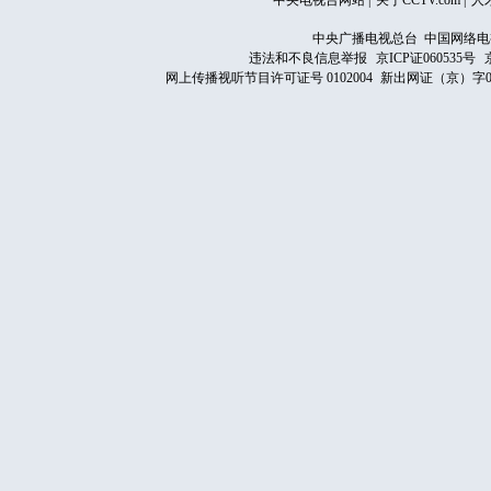
中央电视台网站
|
关于CCTV.com
|
人
中央广播电视总台 中国网络电
违法和不良信息举报
京ICP证060535号
网上传播视听节目许可证号 0102004
新出网证（京）字0