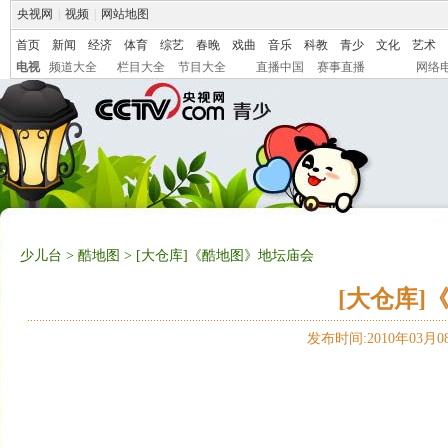
央视网
|
视频
|
网站地图
首页
新闻
经济
体育
综艺
春晚
戏曲
音乐
科教
青少
文化
艺术
电视
频道大全
栏目大全
节目大全
直播中国
赛事直播
网络
少儿台
>
酷地图
> [大仓库]《酷地图》地坛庙会
[大仓库]
发布时间:2010年03月08日