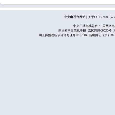
中央电视台网站
|
关于CCTV.com
|
人
中央广播电视总台 中国网络电
违法和不良信息举报
京ICP证060535号
网上传播视听节目许可证号 0102004
新出网证（京）字0