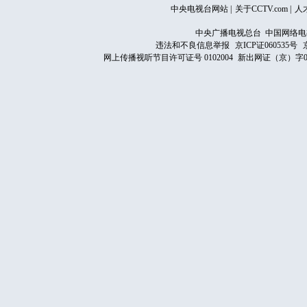
中央电视台网站
|
关于CCTV.com
|
人
中央广播电视总台 中国网络电
违法和不良信息举报
京ICP证060535号
网上传播视听节目许可证号 0102004
新出网证（京）字0