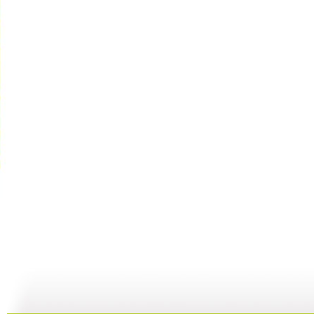
在灿烂阳光...
《快乐大巴...
《冰火之晶...
20:48
48:42
09:07