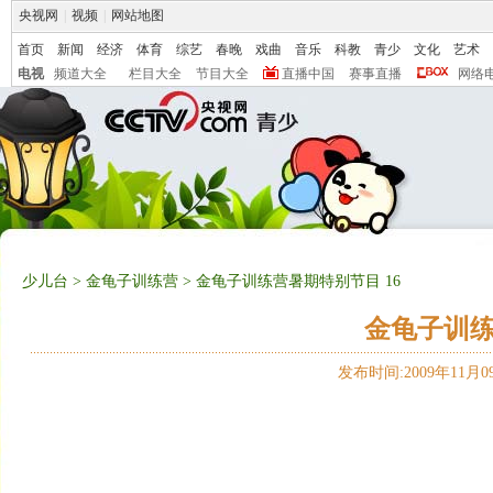
央视网
|
视频
|
网站地图
首页
新闻
经济
体育
综艺
春晚
戏曲
音乐
科教
青少
文化
艺术
电视
频道大全
栏目大全
节目大全
直播中国
赛事直播
网络
少儿台
>
金龟子训练营
> 金龟子训练营暑期特别节目 16
金龟子训练
发布时间:2009年11月09日