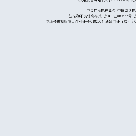
中央电视台网站
|
关于CCTV.com
|
人
中央广播电视总台 中国网络电
违法和不良信息举报
京ICP证060535号
网上传播视听节目许可证号 0102004
新出网证（京）字0