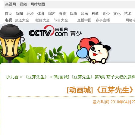
央视网
|
视频
|
网站地图
首页
新闻
经济
体育
综艺
春晚
戏曲
音乐
科教
青少
文化
艺术
电视
频道大全
栏目大全
节目大全
直播中国
赛事直播
网络
少儿台
>
《豆芽先生》
> [动画城]《豆芽先生》第9集 茄子大叔的颜
[动画城]《豆芽先生
发布时间:2010年04月27日