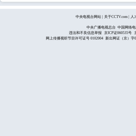
中央电视台网站
|
关于CCTV.com
|
人
中央广播电视总台 中国网络电
违法和不良信息举报
京ICP证060535号
网上传播视听节目许可证号 0102004
新出网证（京）字0