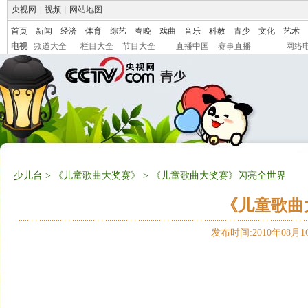
央视网
|
视频
|
网站地图
首页
新闻
经济
体育
综艺
春晚
戏曲
音乐
科教
青少
文化
艺术
电视
频道大全
栏目大全
节目大全
直播中国
赛事直播
网络
少儿台
>
《儿童歌曲大奖赛》
> 《儿童歌曲大奖赛》闪亮全世界
《儿童歌曲
发布时间:2010年08月16日