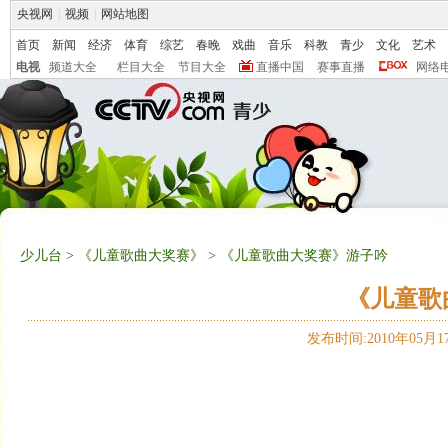
央视网
|
视频
|
网站地图
首页
新闻
经济
体育
综艺
春晚
戏曲
音乐
科教
青少
文化
艺术
电视
频道大全
栏目大全
节目大全
直播中国
赛事直播
网络
少儿台
>
《儿童歌曲大奖赛》
> 《儿童歌曲大奖赛》游子吟
《儿童歌
发布时间:2010年05月17日