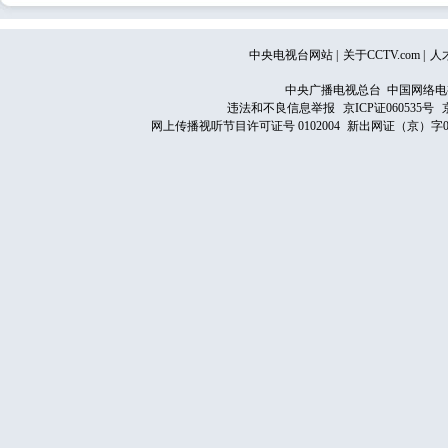
中央电视台网站
|
关于CCTV.com
|
人
中央广播电视总台 中国网络电
违法和不良信息举报
京ICP证060535号
网上传播视听节目许可证号 0102004
新出网证（京）字0