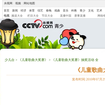
央视网
|
视频
|
网站地图
首页
新闻
经济
体育
综艺
春晚
戏曲
音乐
科教
青少
文化
艺术
电视
频道大全
栏目大全
节目大全
直播中国
赛事直播
网络
少儿台
>
《儿童歌曲大奖赛》
> 《儿童歌曲大奖赛》抽奖活动 全
《儿童歌曲
发布时间:2010年07月29日