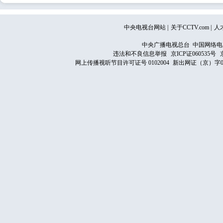
中央电视台网站
|
关于CCTV.com
|
人
中央广播电视总台 中国网络电
违法和不良信息举报
京ICP证060535号
网上传播视听节目许可证号 0102004
新出网证（京）字0