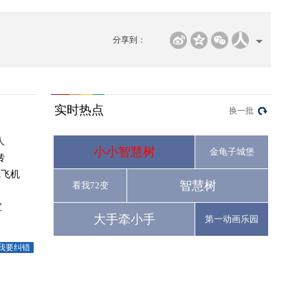
分享到：
实时热点
换一批
人
小小智慧树
金龟子城堡
转
纸飞机
智慧树
看我72变
宝
大手牵小手
第一动画乐园
我要纠错