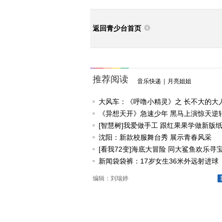
返回青少台首页
推荐阅读
音乐快递
|
月亮姐姐
大风车：《呼噜小精灵》之 长不大的大
《异想天开》急速少年 黑马上演惊天逆
[智慧树]我爱做手工 跟红果果学做新版
沈阳：新款校服舞台秀 展示青春风采
[看我72变]海底大冒险 同大鲨鱼欢乐寻
新闻袋袋裤：17岁女生36米外远射进球
编辑：刘瑞婷