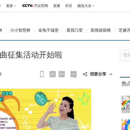
事
更多
节目官网
直播
栏目
频道大全
树
小小智慧树
金龟子城堡
看我72变
新闻袋袋裤
芝麻
歌曲征集活动开始啦
9
A-
A+
我要分享
热