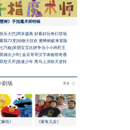
慧树》手指魔术师特辑
[快乐大巴]周末盛典 好看好玩奇幻登场
[看我72变]动物大狂欢 蜜蜂蚂蚁来冒险
[七巧板]呆萌宝宝比拼争当小小跨栏王
[英雄出少年] 金豆哥哥汉字体验馆奇遇
[异想天开]急速少年 黑马上演惊天逆转
少剧场
更多
芝麻街》
《家有儿女》