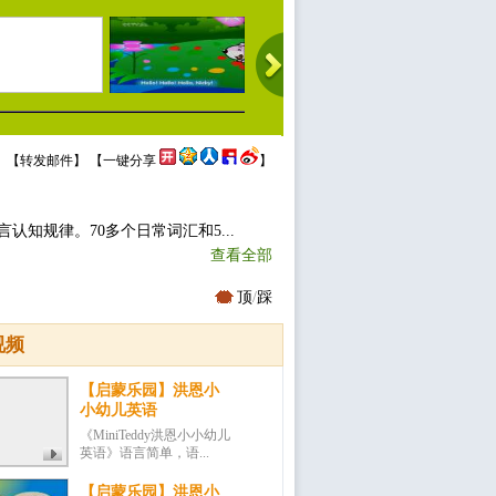
 【
转发邮件
】 【
一键分享
】
认知规律。70多个日常词汇和5...
查看全部
顶
/
踩
视频
【启蒙乐园】洪恩小
小幼儿英语
《MiniTeddy洪恩小小幼儿
英语》语言简单，语...
【启蒙乐园】洪恩小