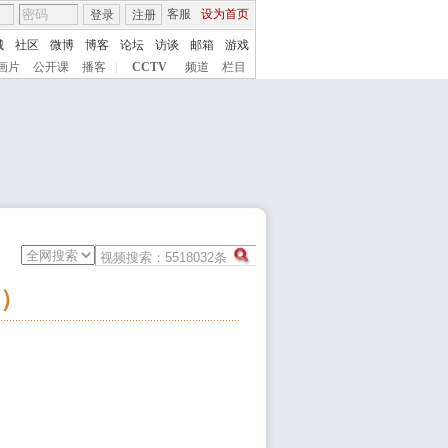
客服
设为首页
登录
注册
城
社区
微博
博客
论坛
访谈
邮箱
游戏
画片
公开课
播客
|
CCTV
频道
栏目
2）