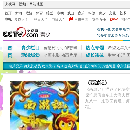
央视网
|
视频
|
网站地图
首页
新闻
经济
体育
综艺
春晚
戏曲
音乐
科教
青少
文化
艺术
电视
频道大全
栏目大全
节目大全
直播中国
赛事直播
网络
看我72变
大仓库
智力
我爱变魔术
科学泡泡
青少栏目
热点专题
首
智慧树
小小智慧树
希望之星英
动漫城堡
成长课堂
页
动画电影
动画片库
财智
心理
葫芦兄弟
功夫总动员
功夫熊猫
高米迪
赛尔号
熊出没
蜘蛛侠
万能阿曼
摩尔庄
《西游记》
《西游记》描述了孙悟空
保护唐僧由东土大唐去西
九八十一难取回真经，师
程。