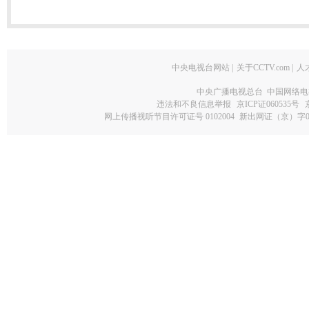
中央电视台网站
|
关于CCTV.com
|
人
中央广播电视总台 中国网络电
违法和不良信息举报
京ICP证060535号
网上传播视听节目许可证号 0102004
新出网证（京）字0