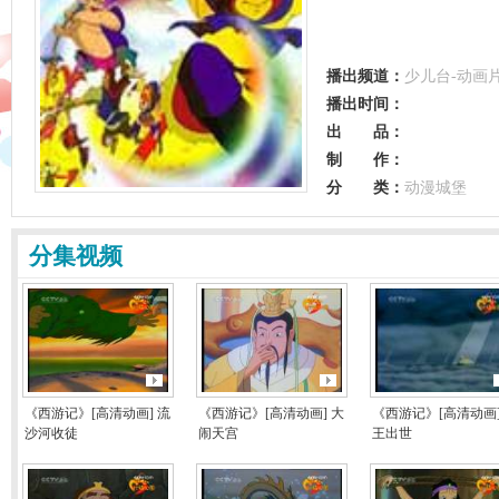
播出频道：
少儿台-动画
播出时间：
出 品：
制 作：
分 类：
动漫城堡
分集视频
《西游记》[高清动画] 流
《西游记》[高清动画] 大
《西游记》[高清动画]
沙河收徒
闹天宫
王出世