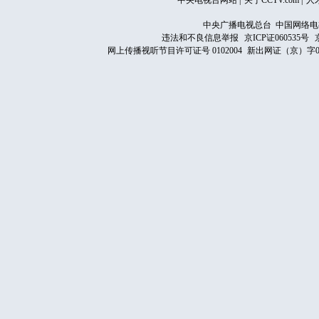
中央电视台网站
|
关于CCTV.com
|
人
中央广播电视总台 中国网络电
违法和不良信息举报
京ICP证060535号
网上传播视听节目许可证号 0102004
新出网证（京）字0