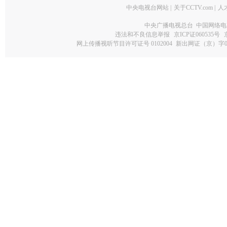
中央电视台网站
|
关于CCTV.com
|
人
中央广播电视总台 中国网络电
违法和不良信息举报
京ICP证060535号
网上传播视听节目许可证号 0102004
新出网证（京）字0