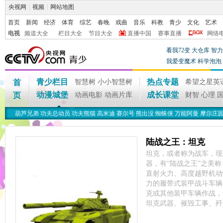
央视网
|
视频
|
网站地图
首页
新闻
经济
体育
综艺
春晚
戏曲
音乐
科教
青少
文化
艺术
电视
频道大全
栏目大全
节目大全
直播中国
赛事直播
网络
看我72变
大仓库
智力
我爱变魔术
科学泡泡
青少栏目
热点专题
首
智慧树
小小智慧树
希望之星英
动漫城堡
成长课堂
页
动画电影
动画片库
财智
心理
葫芦兄弟
功夫总动员
功夫熊猫
高米迪
赛尔号
熊出没
蜘蛛侠
万能阿曼
摩尔庄
陆战之王：坦克
坦克，或者称为战车，现
器，有“陆战之王”之美
直射火力、高度越野机动
力的履带式装甲战斗车辆
克或其他装甲车辆作战，
坦克武器、摧毁工事、歼