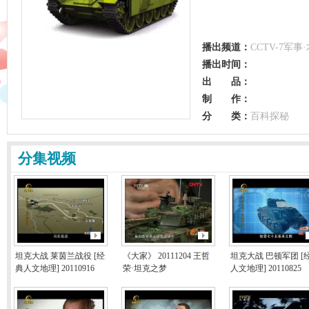
播出频道：
CCTV-7军事·
播出时间：
出 品：
制 作：
分 类：
百科探秘
分集视频
坦克大战 莱茵兰战役 [经
《大家》 20111204 王哲
坦克大战 巴顿军团 [
典人文地理] 20110916
荣·坦克之梦
人文地理] 20110825