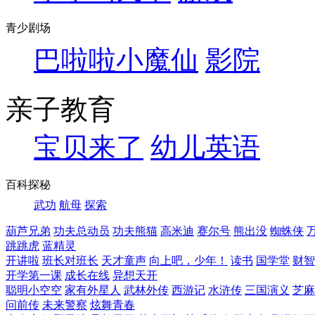
青少剧场
巴啦啦小魔仙
影院
亲子教育
宝贝来了
幼儿英语
百科探秘
武功
航母
探索
葫芦兄弟
功夫总动员
功夫熊猫
高米迪
赛尔号
熊出没
蜘蛛侠
跳跳虎
蓝精灵
开讲啦
班长对班长
天才童声
向上吧，少年！
读书
国学堂
财智
开学第一课
成长在线
异想天开
聪明小空空
家有外星人
武林外传
西游记
水浒传
三国演义
芝麻
问前传
未来警察
炫舞青春