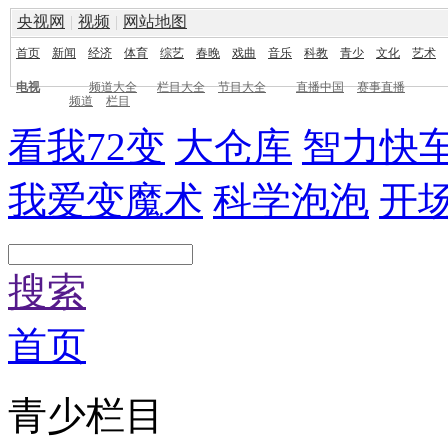
央视网
|
视频
|
网站地图
首页
新闻
经济
体育
综艺
春晚
戏曲
音乐
科教
青少
文化
艺术
电视
频道大全
栏目大全
节目大全
直播中国
赛事直播
频道
栏目
看我72变
大仓库
智力快
我爱变魔术
科学泡泡
开
搜索
首页
青少栏目