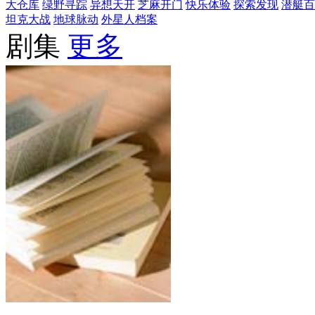
大仓库
绿野寻踪
异想天开
芝麻开门
快乐体验
探索发现
潜艇百
坦克大战
地球脉动
外星人档案
剧集
更多