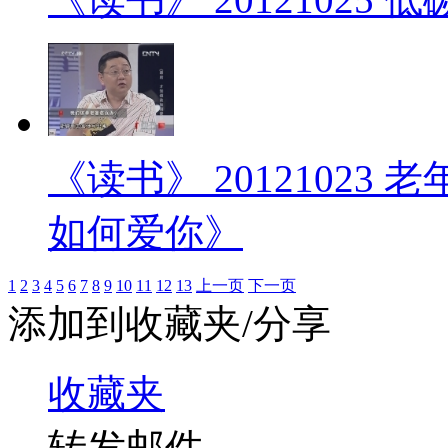
《读书》 20121023
如何爱你》
1
2
3
4
5
6
7
8
9
10
11
12
13
上一页
下一页
添加到收藏夹/分享
收藏夹
转发邮件