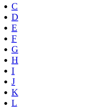
C
D
E
F
G
H
I
J
K
L