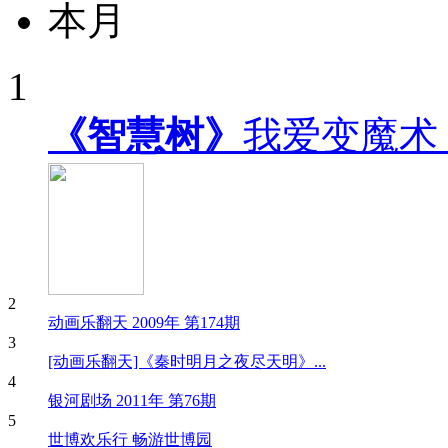
本月
1
《智慧树》
我爱变魔术
2
动画乐翻天 2009年 第174期
3
[动画乐翻天]《秦时明月之夜尽天明》...
4
银河剧场 2011年 第76期
5
世博欢乐行 畅游世博园