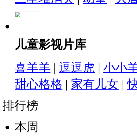
儿童影视片库
喜羊羊
|
逗逗虎
|
小小
甜心格格
|
家有儿女
|
排行榜
本周