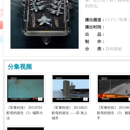
事。还介绍了各个拥有航
的特点。
播出频道：
CCTV-7军事·
播出时间：
出 品：
制 作：
分 类：
百科探秘
分集视频
《军事科技》 20110703
《军事科技》 20110625
《军事科技》 201106
航母的诞生（5）编阵大
航母的诞生——④ 海上
航母的诞生 （3） 舰
法
城市
手