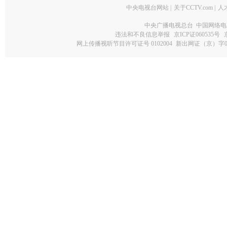
中央电视台网站
|
关于CCTV.com
|
人
中央广播电视总台 中国网络电
违法和不良信息举报
京ICP证060535号
网上传播视听节目许可证号 0102004
新出网证（京）字0