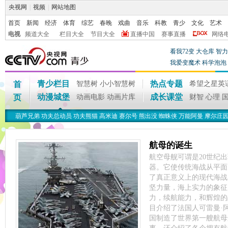
央视网
|
视频
|
网站地图
首页
新闻
经济
体育
综艺
春晚
戏曲
音乐
科教
青少
文化
艺术
电视
频道大全
栏目大全
节目大全
直播中国
赛事直播
网络
看我72变
大仓库
智力
我爱变魔术
科学泡泡
青少栏目
热点专题
首
智慧树
小小智慧树
希望之星英
动漫城堡
成长课堂
页
动画电影
动画片库
财智
心理
葫芦兄弟
功夫总动员
功夫熊猫
高米迪
赛尔号
熊出没
蜘蛛侠
万能阿曼
摩尔庄
航母的诞生
航空母舰可谓是20世纪
器。它使传统海战从平面
了真正意义上的现代海战
坚力量，海上实力的象征
力，续航能力，和辉煌的
目介绍了法国人可雷曼·
国制造了世界第一艘航母