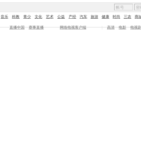
音乐
科教
青少
文化
艺术
公益
产经
汽车
旅游
健康
时尚
三农
商
直播中国
赛事直播
网络电视客户端
|
高清
电影
电视