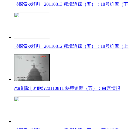
《探索·发现》 20110813 秘境追踪（五）：18号机库（
《探索·发现》 20110812 秘境追踪（五）：18号机库（
?短剿鳌し⑾帧?20110811 秘境追踪（五）：白宫情报