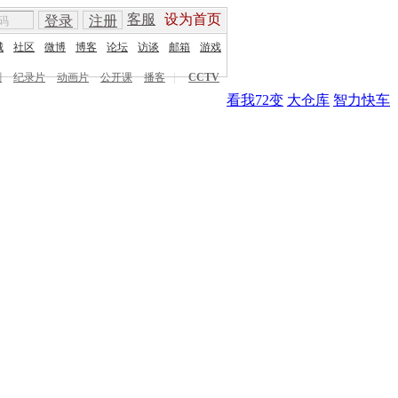
客服
设为首页
登录
注册
城
社区
微博
博客
论坛
访谈
邮箱
游戏
剧
纪录片
动画片
公开课
播客
|
CCTV
看我72变
大仓库
智力快车