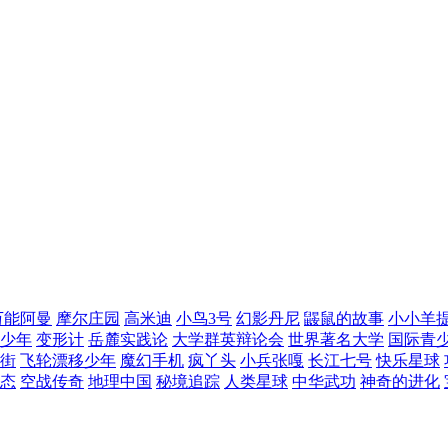
万能阿曼
摩尔庄园
高米迪
小鸟3号
幻影丹尼
鼹鼠的故事
小小羊
少年
变形计
岳麓实践论
大学群英辩论会
世界著名大学
国际青
街
飞轮漂移少年
魔幻手机
疯丫头
小兵张嘎
长江七号
快乐星球
态
空战传奇
地理中国
秘境追踪
人类星球
中华武功
神奇的进化