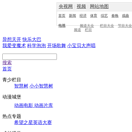
央视网
|
视频
|
网站地图
首页
新闻
经济
体育
综艺
春晚
戏曲
电视
频道大全
栏目大全
节目大全
频道
栏目
异想天开
快乐大巴
我爱变魔术
科学泡泡
开场歌舞
小宝贝大声唱
搜索
首页
青少栏目
智慧树
小小智慧树
动漫城堡
动画电影
动画片库
热点专题
希望之星英语大赛