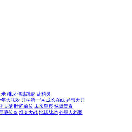
提米
维尼和跳跳虎
蓝精灵
少年大联欢
开学第一课
成长在线
异想天开
功夫梦
叶问前传
未来警察
炫舞青春
宝藏传奇
坦克大战
地球脉动
外星人档案