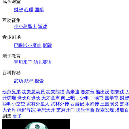
成长课堂
财智
心理
国学
互动征集
小小岛民卡
游戏
青少剧场
巴啦啦小魔仙
影院
亲子教育
宝贝来了
幼儿英语
百科探秘
武功
航母
探索
葫芦兄弟
功夫总动员
功夫熊猫
高米迪
赛尔号
熊出没
蜘蛛侠
开讲啦
班长对班长
天才童声
向上吧，少年！
读书
国学堂
财智
聪明小空空
家有外星人
武林外传
西游记
水浒传
三国演义
芝麻
大仓库
绿野寻踪
异想天开
芝麻开门
快乐体验
探索发现
潜艇百
剧集
更多