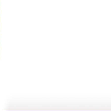
古城·古墓...
远古的“白...
谍影重重：...
36:41
35:50
37:30