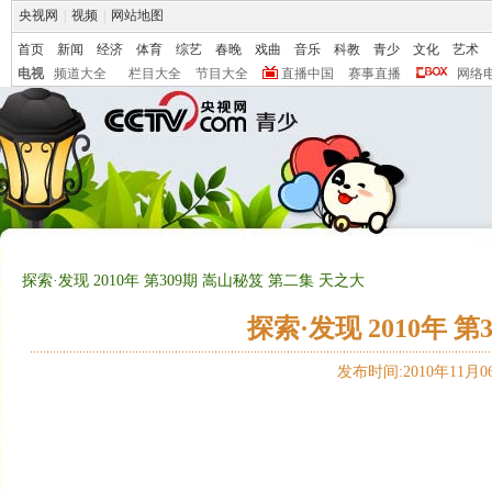
央视网
|
视频
|
网站地图
首页
新闻
经济
体育
综艺
春晚
戏曲
音乐
科教
青少
文化
艺术
电视
频道大全
栏目大全
节目大全
直播中国
赛事直播
网络
探索·发现 2010年 第309期 嵩山秘笈 第二集 天之大
探索·发现 2010年 
发布时间:2010年11月06日