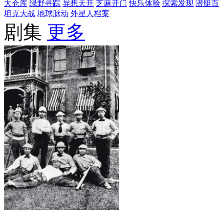
大仓库
绿野寻踪
异想天开
芝麻开门
快乐体验
探索发现
潜艇百
坦克大战
地球脉动
外星人档案
剧集
更多