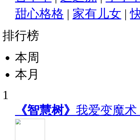
甜心格格
|
家有儿女
|
排行榜
本周
本月
1
《智慧树》
我爱变魔术