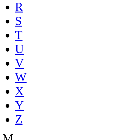
R
S
T
U
V
W
X
Y
Z
M