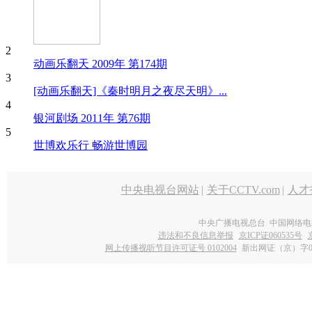
2
动画乐翻天 2009年 第174期
3
[动画乐翻天]《秦时明月之夜尽天明》...
4
银河剧场 2011年 第76期
5
世博欢乐行 畅游世博园
中央电视台网站
|
关于CCTV.com
|
人才
中央广播电视总台 中国网络电
违法和不良信息举报
京ICP证060535号
网上传播视听节目许可证号 0102004
新出网证（京）字0