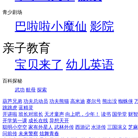
青少剧场
巴啦啦小魔仙
影院
亲子教育
宝贝来了
幼儿英语
百科探秘
武功
航母
探索
葫芦兄弟
功夫总动员
功夫熊猫
高米迪
赛尔号
熊出没
蜘蛛侠
跳跳虎
蓝精灵
开讲啦
班长对班长
天才童声
向上吧，少年！
读书
国学堂
财智
开学第一课
成长在线
异想天开
聪明小空空
家有外星人
武林外传
西游记
水浒传
三国演义
芝麻
问前传
未来警察
炫舞青春