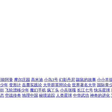
万能阿曼
摩尔庄园
高米迪
小鸟3号
幻影丹尼
鼹鼠的故事
小小羊
少年
变形计
岳麓实践论
大学群英辩论会
世界著名大学
国际青
街
飞轮漂移少年
魔幻手机
疯丫头
小兵张嘎
长江七号
快乐星球
态
空战传奇
地理中国
秘境追踪
人类星球
中华武功
神奇的进化