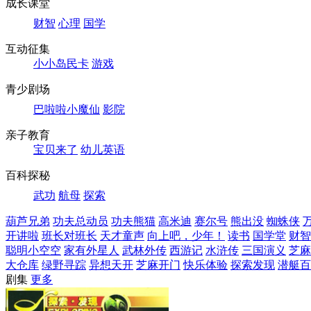
成长课堂
财智
心理
国学
互动征集
小小岛民卡
游戏
青少剧场
巴啦啦小魔仙
影院
亲子教育
宝贝来了
幼儿英语
百科探秘
武功
航母
探索
葫芦兄弟
功夫总动员
功夫熊猫
高米迪
赛尔号
熊出没
蜘蛛侠
开讲啦
班长对班长
天才童声
向上吧，少年！
读书
国学堂
财智
聪明小空空
家有外星人
武林外传
西游记
水浒传
三国演义
芝麻
大仓库
绿野寻踪
异想天开
芝麻开门
快乐体验
探索发现
潜艇百
剧集
更多