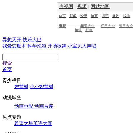
央视网
|
视频
|
网站地图
首页
新闻
经济
体育
综艺
春晚
戏曲
电视
频道大全
栏目大全
节目大全
频道
栏目
异想天开
快乐大巴
我爱变魔术
科学泡泡
开场歌舞
小宝贝大声唱
搜索
首页
青少栏目
智慧树
小小智慧树
动漫城堡
动画电影
动画片库
热点专题
希望之星英语大赛