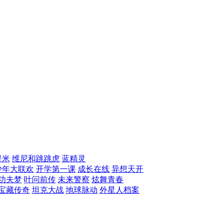
提米
维尼和跳跳虎
蓝精灵
少年大联欢
开学第一课
成长在线
异想天开
功夫梦
叶问前传
未来警察
炫舞青春
宝藏传奇
坦克大战
地球脉动
外星人档案