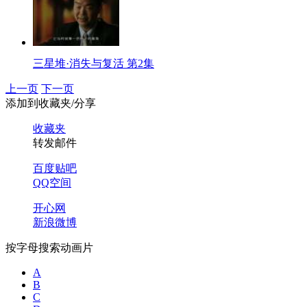
三星堆·消失与复活 第2集
上一页
下一页
添加到收藏夹/分享
收藏夹
转发邮件
百度贴吧
QQ空间
开心网
新浪微博
按字母搜索动画片
A
B
C