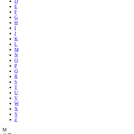
D
E
F
G
H
I
J
K
L
M
N
O
P
Q
R
S
T
U
V
W
X
Y
Z
M