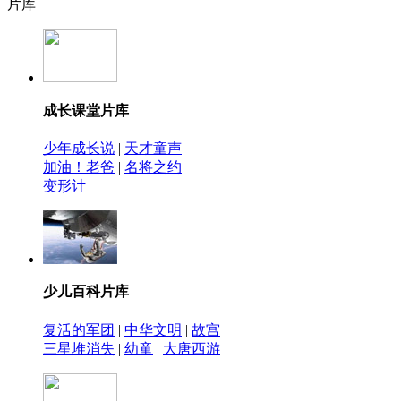
片库
成长课堂片库
少年成长说
|
天才童声
加油！老爸
|
名将之约
变形计
少儿百科片库
复活的军团
|
中华文明
|
故宫
三星堆消失
|
幼童
|
大唐西游