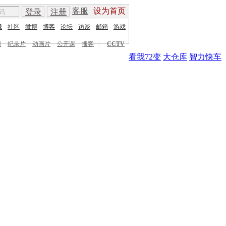
客服
设为首页
登录
注册
城
社区
微博
博客
论坛
访谈
邮箱
游戏
剧
纪录片
动画片
公开课
播客
|
CCTV
看我72变
大仓库
智力快车