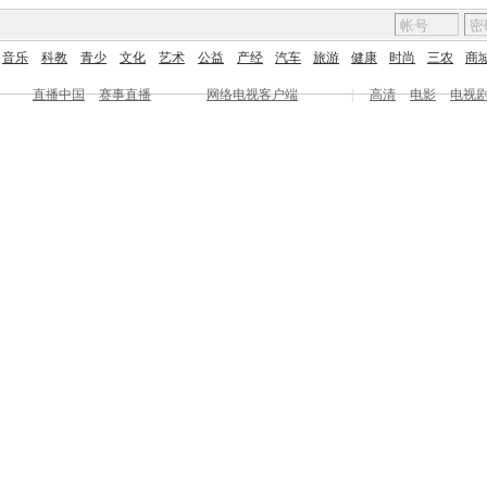
音乐
科教
青少
文化
艺术
公益
产经
汽车
旅游
健康
时尚
三农
商
直播中国
赛事直播
网络电视客户端
|
高清
电影
电视