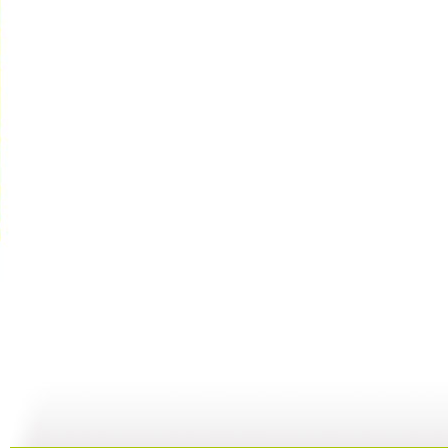
军事科技 ...
“风”一样...
聚焦“和平...
35:39
21:23
03:49