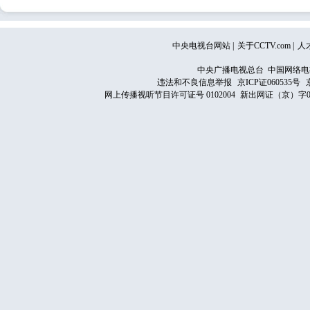
中央电视台网站
|
关于CCTV.com
|
人
中央广播电视总台 中国网络电
违法和不良信息举报
京ICP证060535号
网上传播视听节目许可证号 0102004
新出网证（京）字0