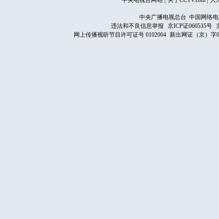
中央电视台网站
|
关于CCTV.com
|
人
中央广播电视总台 中国网络电
违法和不良信息举报
京ICP证060535号
网上传播视听节目许可证号 0102004
新出网证（京）字0