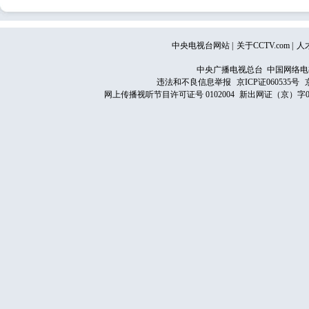
中央电视台网站
|
关于CCTV.com
|
人
中央广播电视总台 中国网络电
违法和不良信息举报
京ICP证060535号
网上传播视听节目许可证号 0102004
新出网证（京）字0