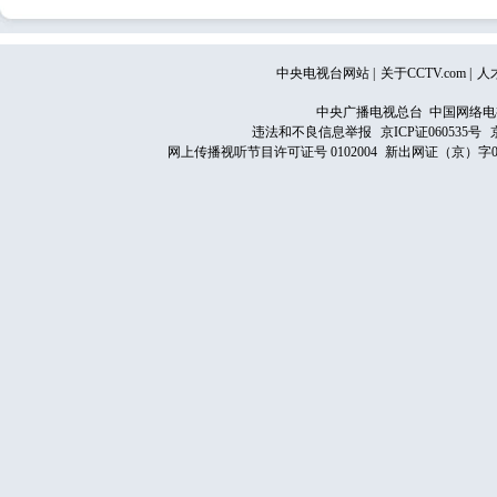
中央电视台网站
|
关于CCTV.com
|
人
中央广播电视总台 中国网络电
违法和不良信息举报
京ICP证060535号
网上传播视听节目许可证号 0102004
新出网证（京）字0