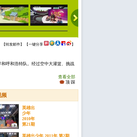
 【
转发邮件
】 【
一键分享
】
学和呼和浩特队。经过空中大灌篮、挑战
查看全部
顶
/
踩
视频
英雄出
少年
2010年
第21期
英雄出少年 2011年 第2期