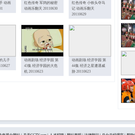
手 动画
红色传奇 军鸽的秘密
红色传奇 小铁头夺马
01
动画乐翻天 20110630
记 动画乐翻天
20110629
的儿子
动画剧场 经济学园 第
动画剧场 经济学园 第
10627
43集 经济学园的大危
44集 经济之星遭遇威
机 20110623
胁 20110623