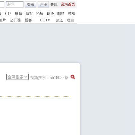
客服
设为首页
登录
注册
城
社区
微博
博客
论坛
访谈
邮箱
游戏
画片
公开课
播客
|
CCTV
频道
栏目