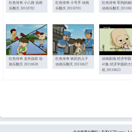
红色传奇 小八路 动画
红色传奇 小号手 动画
红色传奇 军鸽的秘
乐翻天 20110702
乐翻天 20110701
动画乐翻天 201106
红色传奇 龙舟战鼓 动
红色传奇 铁匠的儿子
动画剧场 经济学园
画乐翻天 20110628
动画乐翻天 20110627
43集 经济学园的大
机 20110623