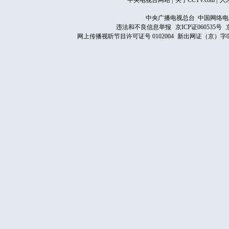
中央电视台网站
|
关于CCTV.com
|
人
中央广播电视总台 中国网络电
违法和不良信息举报
京ICP证060535号
网上传播视听节目许可证号 0102004
新出网证（京）字0