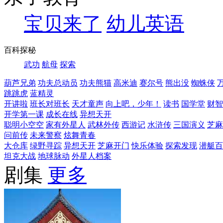
宝贝来了
幼儿英语
百科探秘
武功
航母
探索
葫芦兄弟
功夫总动员
功夫熊猫
高米迪
赛尔号
熊出没
蜘蛛侠
跳跳虎
蓝精灵
开讲啦
班长对班长
天才童声
向上吧，少年！
读书
国学堂
财智
开学第一课
成长在线
异想天开
聪明小空空
家有外星人
武林外传
西游记
水浒传
三国演义
芝麻
问前传
未来警察
炫舞青春
大仓库
绿野寻踪
异想天开
芝麻开门
快乐体验
探索发现
潜艇百
坦克大战
地球脉动
外星人档案
剧集
更多