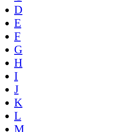
D
E
F
G
H
I
J
K
L
M