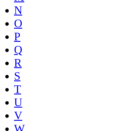
N
O
P
Q
R
S
T
U
V
W