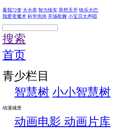
看我72变
大仓库
智力快车
异想天开
快乐大巴
我爱变魔术
科学泡泡
开场歌舞
小宝贝大声唱
搜索
首页
青少栏目
智慧树
小小智慧树
动漫城堡
动画电影
动画片库