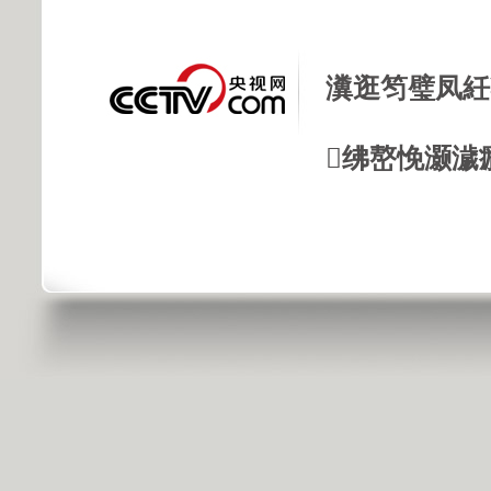
瀵逛笉璧凤紝
绋嶅悗灏濊