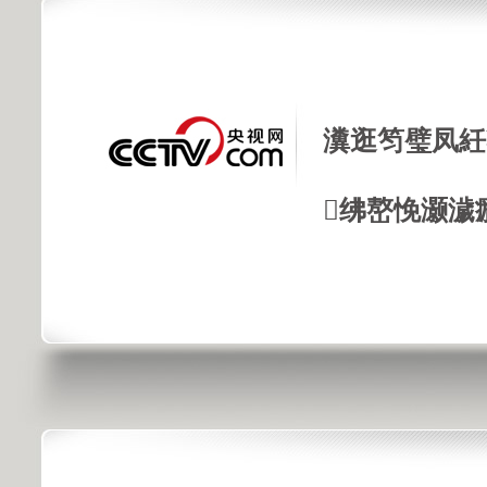
瀵逛笉璧凤紝
绋嶅悗灏濊