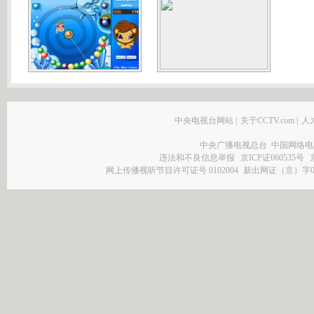
中央电视台网站
|
关于CCTV.com
|
人
中央广播电视总台 中国网络电
违法和不良信息举报
京ICP证060535号
网上传播视听节目许可证号 0102004
新出网证（京）字0