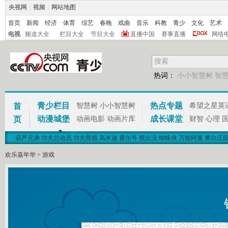
央视网
|
视频
|
网站地图
首页
新闻
经济
体育
综艺
春晚
戏曲
音乐
科教
青少
文化
艺术
电视
频道大全
栏目大全
节目大全
直播中国
赛事直播
网络
热词：
小小智慧树
智
青少栏目
热点专题
首
智慧树
小小智慧树
希望之星英
动漫城堡
成长课堂
页
动画电影
动画片库
财智
心理
葫芦兄弟
功夫总动员
功夫熊猫
高米迪
赛尔号
熊出没
蜘蛛侠
万能阿曼
摩尔庄
欢乐嘉年华
>
游戏