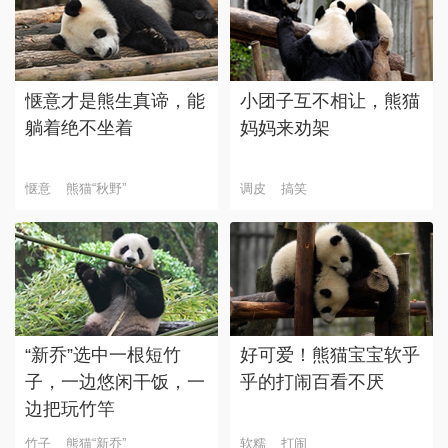
惬意才是熊生真谛，能
小团子互不相让，熊猫
躺着绝不坐着
妈妈来劝架
惬意
熊猫“秋野”
调皮
搞笑
“新乔”选中一根短竹
好可爱！熊猫宝宝软乎
子，一边悠闲干饭，一
乎的打闹百看不厌
边把玩竹竿
竹子
熊猫“新乔”
软糯
打闹