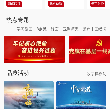
新闻联播
焦点访谈
天下财经
热点专题
学习强国
8点见
锋面
玉渊谭天
聚焦中国经济
品质活动
数字样板间