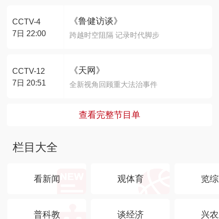
《鲁健访谈》
CCTV-4
7日 22:00
跨越时空阻隔 记录时代脚步
《天网》
CCTV-12
7日 20:51
全新视角回顾重大法治事件
查看完整节目单
栏目大全
看新闻
观体育
览综
普科教
谈经济
兴农