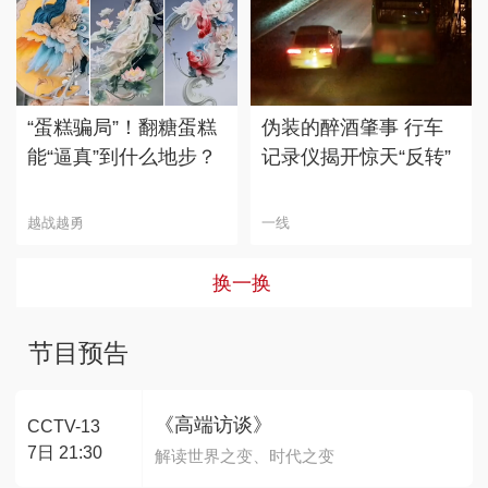
“蛋糕骗局”！翻糖蛋糕
伪装的醉酒肇事 行车
能“逼真”到什么地步？
记录仪揭开惊天“反转”
越战越勇
一线
换一换
节目预告
《高端访谈》
CCTV-13
7日 21:30
解读世界之变、时代之变