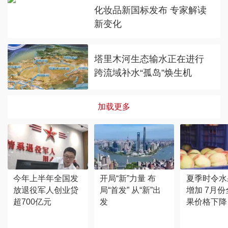
化妆品新国标发布 专家解读
新变化
塔里木河生态输水正在进行
跨流域补水“孤岛”焕生机
加载更多
今年上半年全国发
开局“新”力量 布
夏季时令水
放退役军人创业贷
局“首发” 从“新”出
增加 7月
超700亿元
发
果价格下降