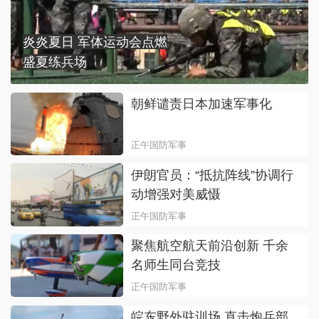
炎炎夏日 军体运动会点燃
盛夏练兵场
朝鲜谴责日本加速军事化
正午国防军事
伊朗官员：“抵抗阵线”协调行
动增强对美威慑
正午国防军事
聚焦航空航天前沿创新 千余
名师生同台竞技
正午国防军事
皖东野外驻训场 直击炮兵部