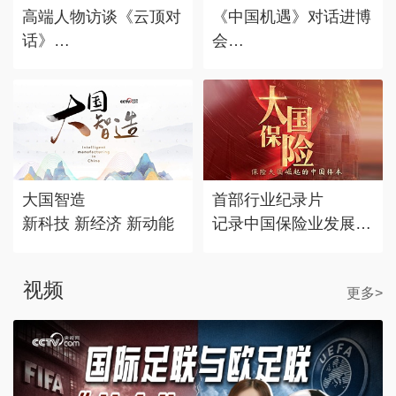
高端人物访谈《云顶对
《中国机遇》对话进博
话》
会
对话时代标志 记录思
赴东方之约，享中国机
考丰度
遇。
大国智造
首部行业纪录片
新科技 新经济 新动能
记录中国保险业发展历
程
视频
更多>