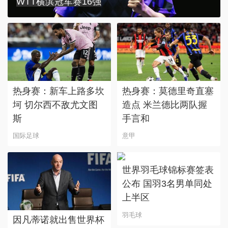
WTT横滨冠军赛16强
热身赛：新车上路多坎
热身赛：莫德里奇直塞
坷 切尔西不敌尤文图
造点 米兰德比两队握
斯
手言和
国际足球
意甲
世界羽毛球锦标赛签表
公布 国羽3名男单同处
上半区
羽毛球
因凡蒂诺就出售世界杯