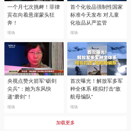
一个月七次挑衅！菲律
首个化妆品强制性国家
宾在向着悬崖蒙头狂
标准今天发布 对儿童
奔！
化妆品从严监管
现场
现场
央视点赞火箭军“砺剑
首次曝光！解放军多军
尖兵”：她为东风快
种全体系 模拟打击“敌
递“磨剑”！
航母编队”
现场
现场
加载更多