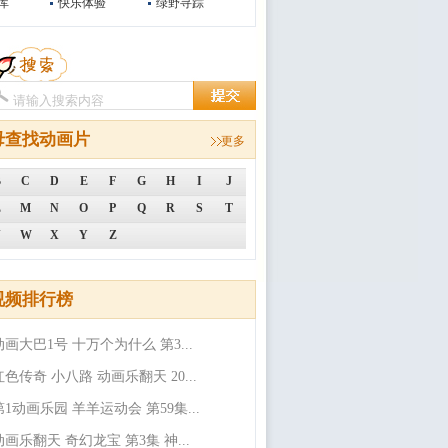
库
快乐体验
绿野寻踪
母查找动画片
更多
B
C
D
E
F
G
H
I
J
L
M
N
O
P
Q
R
S
T
V
W
X
Y
Z
视频排行榜
动画大巴1号 十万个为什么 第3...
红色传奇 小八路 动画乐翻天 20...
第1动画乐园 羊羊运动会 第59集...
动画乐翻天 奇幻龙宝 第3集 神...