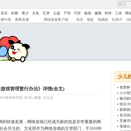
音乐
科教
青少
文化
艺术
公益
产经
汽车
旅游
健康
时尚
三农
商
直播中国
赛事直播
网络电视客户端
|
高清
电影
电视剧
纪录片
动
少儿
智慧树
游戏管理暂行办法》详情(全文)
小小智
11年04月18日 10:26 | 来源:
少儿台
银河剧
快乐大
新闻袋
音乐快
芝麻开
互联网的快速发展，网络游戏已经成为新的也是非常重要的网
英雄出
社会关注的。文化部作为网络游戏的主管部门，于2010年