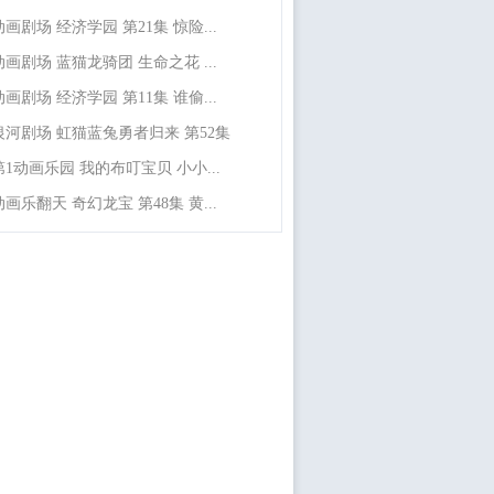
动画剧场 经济学园 第21集 惊险...
动画剧场 蓝猫龙骑团 生命之花 ...
动画剧场 经济学园 第11集 谁偷...
银河剧场 虹猫蓝兔勇者归来 第52集
第1动画乐园 我的布叮宝贝 小小...
动画乐翻天 奇幻龙宝 第48集 黄...