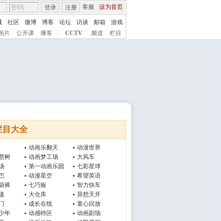
客服
设为首页
登录
注册
城
社区
微博
博客
论坛
访谈
邮箱
游戏
画片
公开课
播客
|
CCTV
频道
栏目
栏目大全
动画乐翻天
动漫世界
慧树
动画梦工场
大风车
场
第一动画乐园
七彩星球
巴
动漫星空
希望英语
袋裤
七巧板
智力快车
递
大仓库
异想天开
门
成长在线
童心回放
少年
动感特区
动画剧场