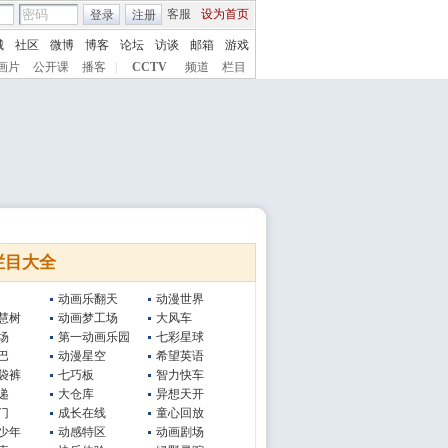
客服
设为首页
登录
注册
城
社区
微博
博客
论坛
访谈
邮箱
游戏
画片
公开课
播客
|
CCTV
频道
栏目
栏目大全
动画乐翻天
动漫世界
慧树
动画梦工场
大风车
场
第一动画乐园
七彩星球
巴
动漫星空
希望英语
袋裤
七巧板
智力快车
递
大仓库
异想天开
门
成长在线
童心回放
少年
动感特区
动画剧场