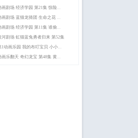
动画剧场 经济学园 第21集 惊险...
动画剧场 蓝猫龙骑团 生命之花 ...
动画剧场 经济学园 第11集 谁偷...
银河剧场 虹猫蓝兔勇者归来 第52集
第1动画乐园 我的布叮宝贝 小小...
动画乐翻天 奇幻龙宝 第48集 黄...