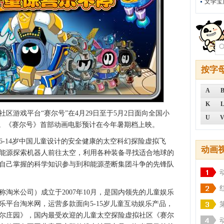
文学宝
按字
A
K
区游戏平台“赛尔号”在4月29日至于5月2日面向全国小
U
动。《赛尔号》首部动画电影预计在今年暑期档上映。
6-14岁中国儿童设计的安全健康的太空科幻探险虚拟飞
动画
能源探索机器人前往太空，利用各种装备寻找适合地球的
自己掌握的科学知识参与到和能源垄断集团斗争的先锋队
淘米公司）成立于2007年10月，是国内领先的儿童娱乐
乐平台淘米网，运营多款面向5-15岁儿童互动娱乐产品，
尔庄园》，国内最受欢迎的儿童太空探险虚拟社区《赛尔