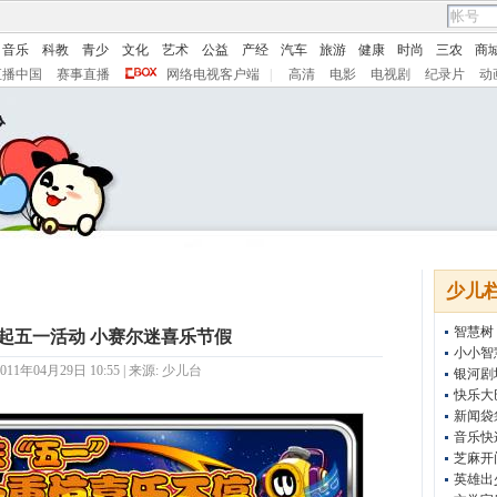
音乐
科教
青少
文化
艺术
公益
产经
汽车
旅游
健康
时尚
三农
商
直播中国
赛事直播
网络电视客户端
|
高清
电影
电视剧
纪录片
动
少儿
智慧树
发起五一活动 小赛尔迷喜乐节假
小小智
11年04月29日 10:55 | 来源:
少儿台
银河剧
快乐大
新闻袋
音乐快
芝麻开
英雄出