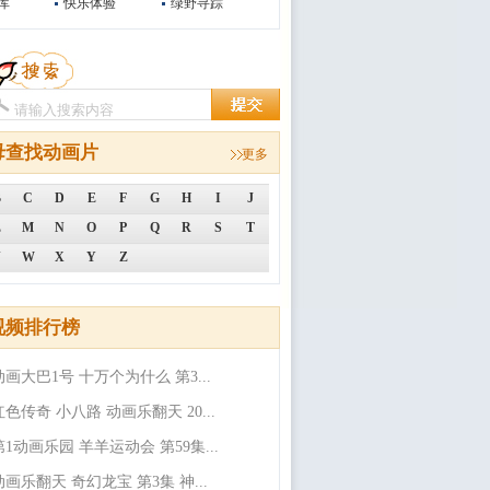
库
快乐体验
绿野寻踪
母查找动画片
更多
B
C
D
E
F
G
H
I
J
L
M
N
O
P
Q
R
S
T
V
W
X
Y
Z
视频排行榜
动画大巴1号 十万个为什么 第3...
红色传奇 小八路 动画乐翻天 20...
第1动画乐园 羊羊运动会 第59集...
动画乐翻天 奇幻龙宝 第3集 神...