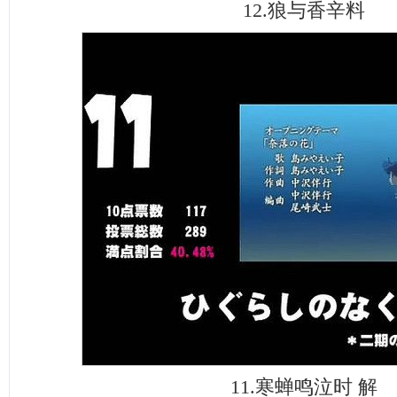
12.狼与香辛料
11.寒蝉鸣泣时 解