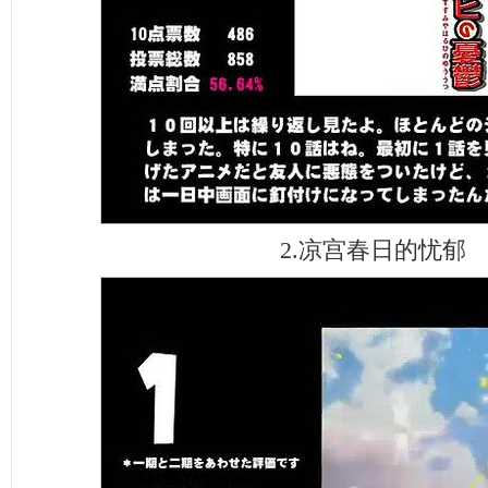
2.凉宫春日的忧郁