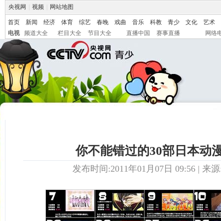
央视网
|
视频
|
网站地图
首页
新闻
经济
体育
综艺
春晚
戏曲
音乐
科教
青少
文化
艺术
电视
频道大全
栏目大全
节目大全
直播中国
赛事直播
网络
你不能错过的30部日本动
发布时间:2011年01月07日 09:56 | 来源