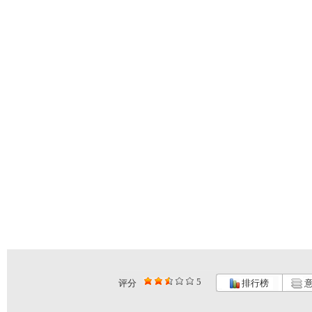
5
评分
排行榜
意
《超智能足...
《超智能足...
《海宝来了...